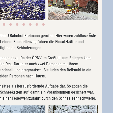
den U-Bahnhof Freimann gerufen. Hier waren zahllose Äste
Mit einem Baustellenzug fuhren die Einsatzkräfte und
itigten die Behinderungen.
ungen dazu. Da der ÖPNV im Großteil zum Erliegen kam,
len fest. Darunter auch zwei Personen mit ihrem
te schnell und pragmatisch. Sie luden den Rollstuhl in ein
beiden Personen nach Hause.
insätze als herausfordernde Aufgabe dar. So zogen die
e Schneeketten auf, damit ein Vorankommen gesichert war.
in einer Feuerwehrzufahrt durch den Schnee sehr schwierig.