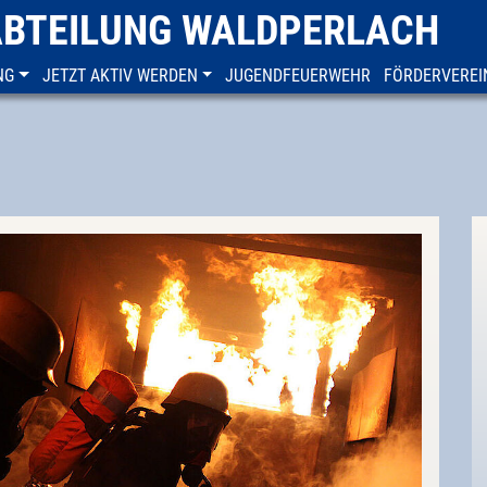
ABTEILUNG WALDPERLACH
NG
JETZT AKTIV WERDEN
JUGENDFEUERWEHR
FÖRDERVEREI