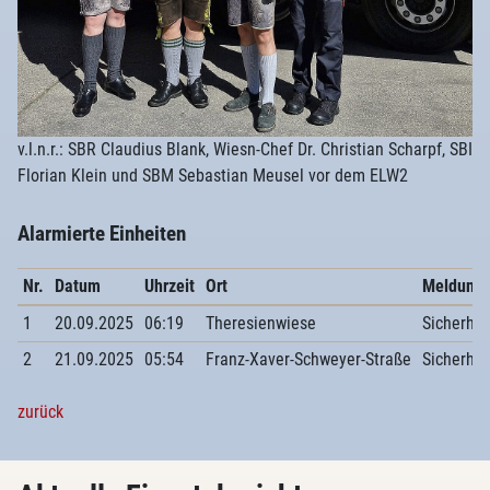
v.l.n.r.: SBR Claudius Blank, Wiesn-Chef Dr. Christian Scharpf, SBI
Florian Klein und SBM Sebastian Meusel vor dem ELW2
Alarmierte Einheiten
Nr.
Datum
Uhrzeit
Ort
Meldung
1
20.09.2025
06:19
Theresienwiese
Sicherhe
2
21.09.2025
05:54
Franz-Xaver-Schweyer-Straße
Sicherhe
zurück