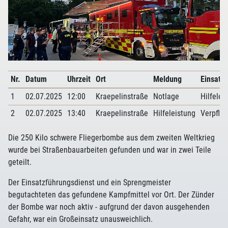
Nr.
Datum
Uhrzeit
Ort
Meldung
Einsatza
1
02.07.2025
12:00
Kraepelinstraße
Notlage
Hilfelei
2
02.07.2025
13:40
Kraepelinstraße
Hilfeleistung
Verpfle
Die 250 Kilo schwere Fliegerbombe aus dem zweiten Weltkrieg
wurde bei Straßenbauarbeiten gefunden und war in zwei Teile
geteilt.
Der Einsatzführungsdienst und ein Sprengmeister
begutachteten das gefundene Kampfmittel vor Ort. Der Zünder
der Bombe war noch aktiv - aufgrund der davon ausgehenden
Gefahr, war ein Großeinsatz unausweichlich.