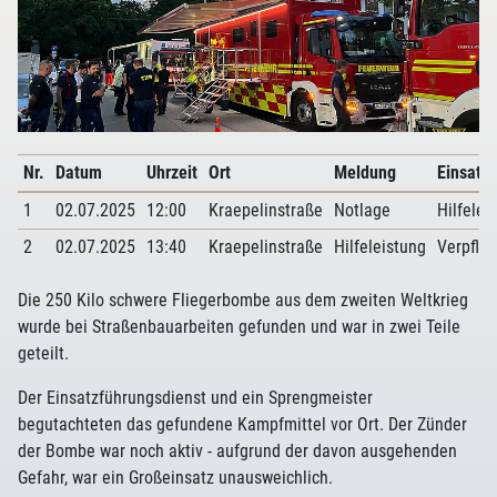
Nr.
Datum
Uhrzeit
Ort
Meldung
Einsatza
1
02.07.2025
12:00
Kraepelinstraße
Notlage
Hilfelei
2
02.07.2025
13:40
Kraepelinstraße
Hilfeleistung
Verpfle
Die 250 Kilo schwere Fliegerbombe aus dem zweiten Weltkrieg
wurde bei Straßenbauarbeiten gefunden und war in zwei Teile
geteilt.
Der Einsatzführungsdienst und ein Sprengmeister
begutachteten das gefundene Kampfmittel vor Ort. Der Zünder
der Bombe war noch aktiv - aufgrund der davon ausgehenden
Gefahr, war ein Großeinsatz unausweichlich.