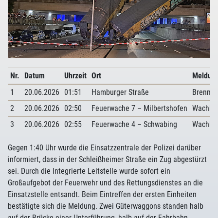
Nr.
Datum
Uhrzeit
Ort
Meldun
1
20.06.2026
01:51
Hamburger Straße
Brennt 
2
20.06.2026
02:50
Feuerwache 7 – Milbertshofen
Wachbe
3
20.06.2026
02:55
Feuerwache 4 – Schwabing
Wachbe
Gegen 1:40 Uhr wurde die Einsatzzentrale der Polizei darüber
informiert, dass in der Schleißheimer Straße ein Zug abgestürzt
sei. Durch die Integrierte Leitstelle wurde sofort ein
Großaufgebot der Feuerwehr und des Rettungsdienstes an die
Einsatzstelle entsandt. Beim Eintreffen der ersten Einheiten
bestätigte sich die Meldung. Zwei Güterwaggons standen halb
auf der Brücke einer Unterführung, halb auf der Fahrbahn.