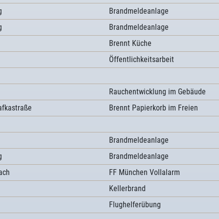
g
Brandmeldeanlage
g
Brandmeldeanlage
Brennt Küche
Öffentlichkeitsarbeit
Rauchentwicklung im Gebäude
Kafkastraße
Brennt Papierkorb im Freien
Brandmeldeanlage
g
Brandmeldeanlage
ach
FF München Vollalarm
Kellerbrand
Flughelferübung